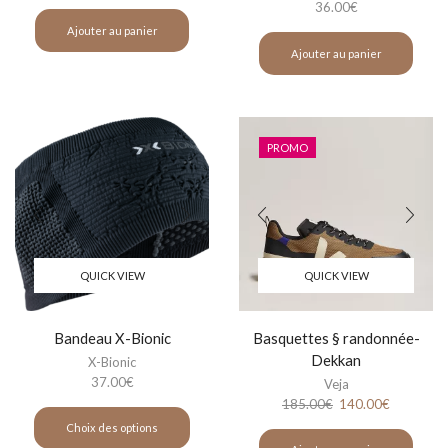
36.00
€
Ajouter au panier
Ajouter au panier
PROMO
QUICK VIEW
QUICK VIEW
Bandeau X-Bionic
Basquettes § randonnée-
Dekkan
X-Bionic
37.00
€
Veja
185.00
€
140.00
€
Choix des options