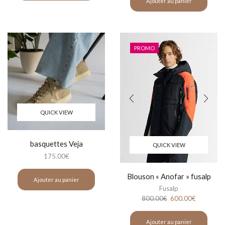
Ajouter au panier
PROMO
QUICK VIEW
basquettes Veja
QUICK VIEW
175.00
€
Blouson « Anofar » fusalp
Ajouter au panier
Fusalp
800.00
€
600.00
€
Ajouter au panier