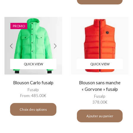
PROMO
QUICK VIEW
QUICK VIEW
Blouson Carlo fusalp
Blouson sans manche
« Gorvone » fusalp
Fusalp
From:
485.00
€
Fusalp
378.00
€
Choix des options
Ajouter au panier