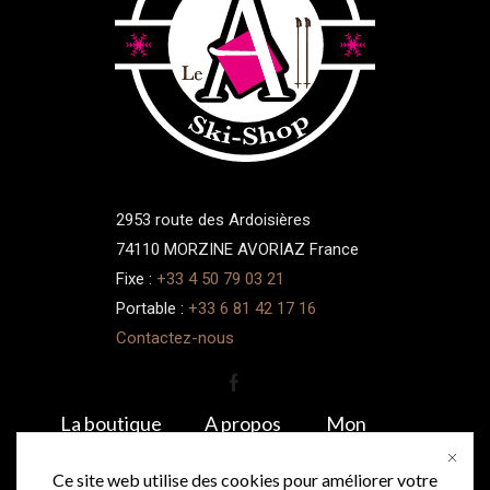
2953 route des Ardoisières
74110 MORZINE AVORIAZ France
Fixe :
+33 4 50 79 03 21
Portable :
+33 6 81 42 17 16
Contactez-nous
La boutique
A propos
Mon
compte
Boutique le A
Galerie
Ce site web utilise des cookies pour améliorer votre
Commandes