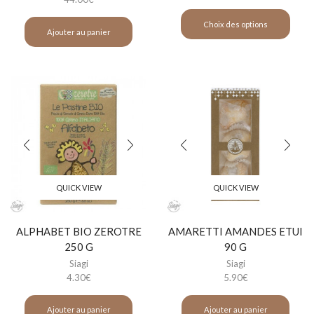
Choix des options
Ajouter au panier
QUICK VIEW
QUICK VIEW
ALPHABET BIO ZEROTRE
AMARETTI AMANDES ETUI
250 G
90 G
Siagi
Siagi
4.30
€
5.90
€
Ajouter au panier
Ajouter au panier