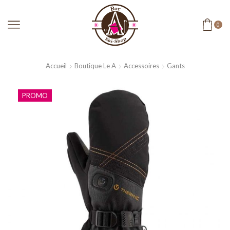
0
Accueil
Boutique Le A
Accessoires
Gants
PROMO