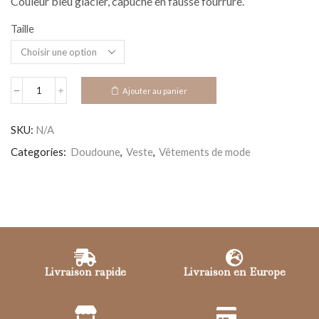
Couleur bleu glacier, capuche en fausse fourrure.
Taille
Alternative:
Ajouter au panier
SKU:
N/A
Categories:
Doudoune
,
Veste
,
Vêtements de mode
Livraison rapide
Livraison en Europe