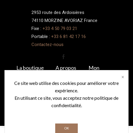
2953 route des Ardoisières
74110 MORZINE AVORIAZ France
Fixe :
+33 4 50 79 03 21
Portable :
+33 6 81 42 17 16
Contactez-nous
La boutique
A propos
Mon
compte
Boutique le A
Galerie
Ce site web utilise des cookies pour améliorer votre
Commandes
photos
Location
expérience.
Mon compte
CGV
Agathe’s Tea
En utilisant ce site, vous acceptez notre politique de
Cup
Mentions
confidentialité.
légales
Création de site pour hôtels
|
Support W
P |
Web Design
OK
France
|
Référencement entreprises
|
Spa Morzine
0