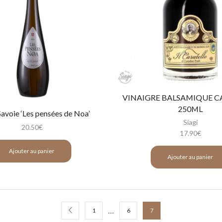
VINAIGRE BALSAMIQUE C
250ML
Savoie ‘Les pensées de Noa’
Siagi
20.50
€
17.90
€
Ajouter au panier
Ajouter au panier
…
1
6
7