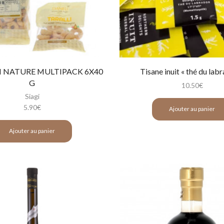
I NATURE MULTIPACK 6X40
Tisane inuit « thé du lab
G
10.50
€
Siagi
5.90
€
Ajouter au panier
Ajouter au panier