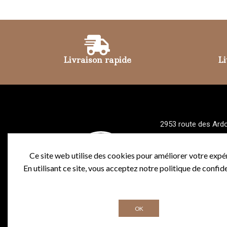
Livraison rapide
Li
2953 route des Ardo
74110 MORZINE AV
Fixe :
+33 4 50 79 0
Ce site web utilise des cookies pour améliorer votre expé
Portable :
+33 6 81 
En utilisant ce site, vous acceptez notre politique de confide
Contactez-nous
OK
Création de site pour hôtels
|
Support W
P |
Web D