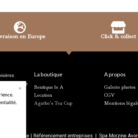
vraison en Europe
Click & collect
La boutique
A propos
isières
ORIAZ France
Boutique le A
Galerie photos
3 21
rience.
Location
CGV
42 17 16
ntialité.
Agathe’s Tea Cup
Mentions légal
esign France
|
Référencement entreprises
|
Spa Morzine Avor