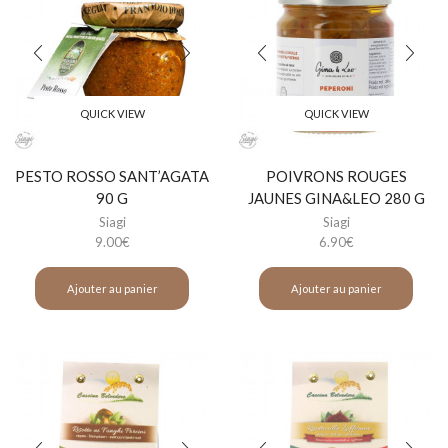
QUICK VIEW
QUICK VIEW
PESTO ROSSO SANT’AGATA
POIVRONS ROUGES
90 G
JAUNES GINA&LEO 280 G
Siagi
Siagi
9.00
€
6.90
€
Ajouter au panier
Ajouter au panier